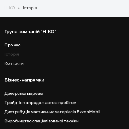
НІКО
Історія
Група компаній "НІКО"
Про нас
Історія
Контакти
Бізнес-напрямки
Дилерська мережа
Трейд-ін та продаж авто з пробігом
Дистрибуція мастильних матеріалів ExxonMobil
Виробництво спеціалізованої техніки