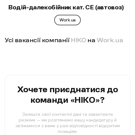
Водій-далекобійник кат. СЕ (автовоз)
Work.ua
Усі вакансії компанії
НІКО
на
Work.ua
Хочете приєднатися до
команди «НІКО»?
Залиште свої контактні дані та завантажте
резюме — ми розглянемо вашу кандидатуру й
зв’яжемося з вами у разі відповідності відкритим
позиціям.