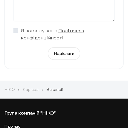
Я погоджуюсь з
Політикою
конфіденційності
Надіслати
НІКО
Карʼєра
Вакансії
Група компаній "НІКО"
Про нас