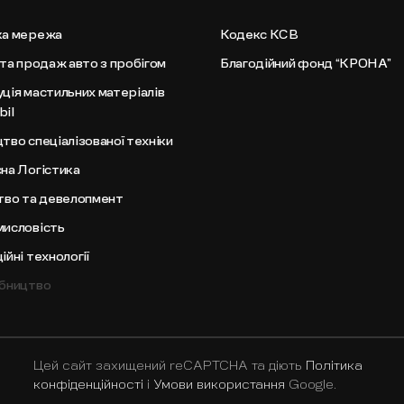
ка мережа
Кодекс КСВ
 та продаж авто з пробігом
Благодійний фонд “КРОНА”
ція мастильних матеріалів
il
тво спеціалізованої техніки
на Логістика
тво та девелопмент
исловість
йні технології
бництво
Цей сайт захищений reCAPTCHA та діють
Політика
конфіденційності
і
Умови використання
Google.