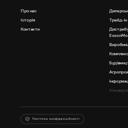
Про нас
Дилерсь
Історія
Трейд-ін
Контакти
Дистрибу
ExxonMob
Виробниц
Комплекс
Будівниц
Агропром
Інформаці
Кіновиро
Політика конфіденційності