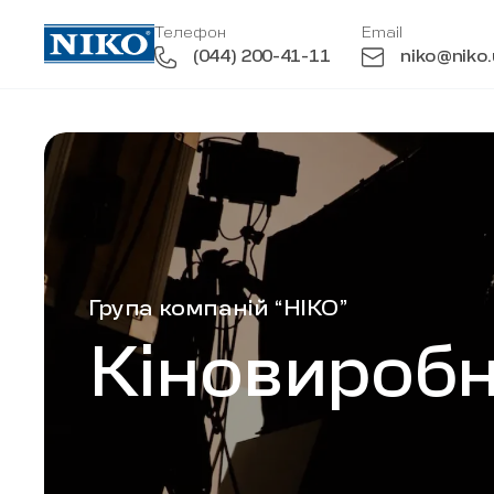
Телефон
Email
(044) 200-41-11
niko@niko
Skip to main content
Група компаній “НІКО”
Кіновироб