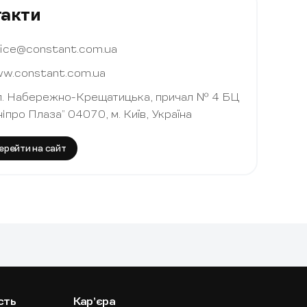
такти
fice@constant.com.ua
w.constant.com.ua
л. Набережно-Крещатицька, причал № 4 БЦ
ніпро Плаза” 04070, м. Київ, Україна
ерейти на сайт
сть
Карʼєра