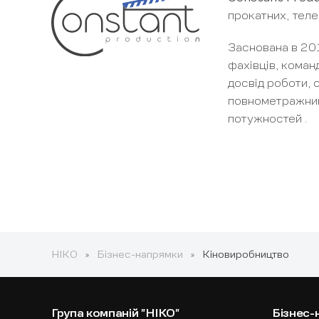
прокатних, телев
Заснована в 201
фахівців, коман
досвід роботи, 
повнометражний 
потужностей .
НІКО
Бізнес-напрямки
Кіновиробництво
Група компаній "НІКО"
Бізнес-