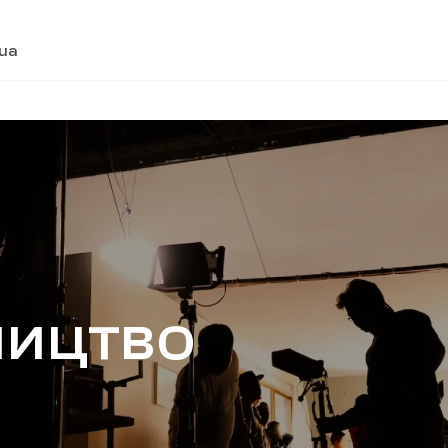
.ua
ництво