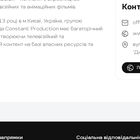
Кон
ізійних та анімаційних фільмів.
3 році в м.Києві, Україна, групою
of
да Constant Production має багаторічний
ww
створюючи телевізійний та
контент на базі власних ресурсів та
ву
“Д
П
напрямки
Соціальна відповідальні