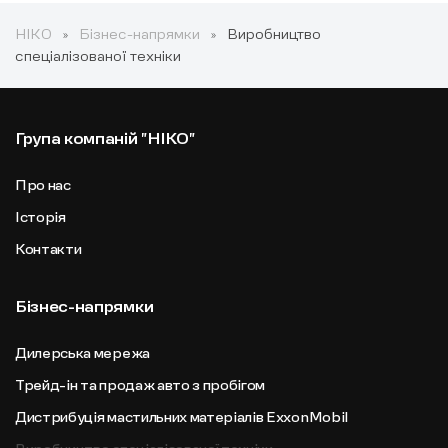
НІКО
Бізнес-напрямки
Виробництво
спеціалізованої техніки
Група компаній "НІКО"
Про нас
Історія
Контакти
Бізнес-напрямки
Дилерська мережа
Трейд-ін та продаж авто з пробігом
Дистрибуція мастильних матеріалів ExxonMobil